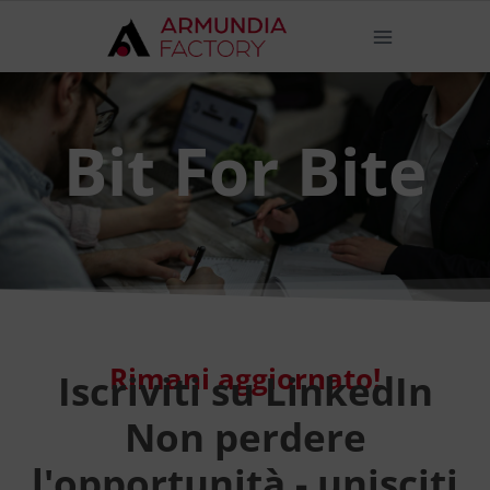
Bit For Bite
Rimani aggiornato!
Iscriviti su LinkedIn
Non perdere
l'opportunità - unisciti