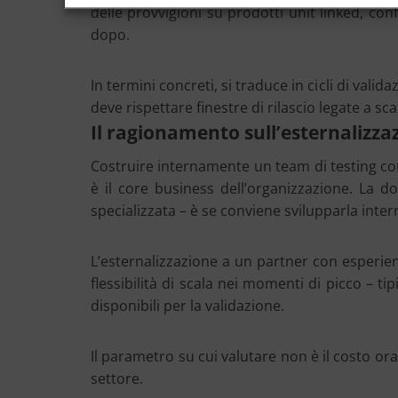
delle provvigioni su prodotti unit linked, co
dopo.
In termini concreti, si traduce in cicli di val
deve rispettare finestre di rilascio legate a s
Il ragionamento sull’esternalizza
Costruire internamente un team di testing con 
è il core business dell’organizzazione. L
specializzata – è se conviene svilupparla inte
L’esternalizzazione a un partner con esperien
flessibilità di scala nei momenti di picco – 
disponibili per la validazione.
Il parametro su cui valutare non è il costo ora
settore.