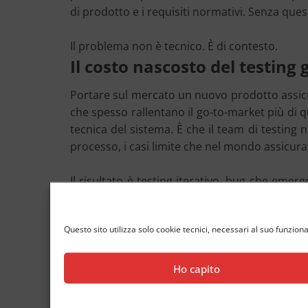
di prodotto e i requisiti normativi. Senza que
Il problema non è tecnico. È di contesto.
Il costo nascosto del testing 
Portare sul mercato un nuovo prodotto assicur
che spesso rallentano il go-to-market più di q
tecnica del sistema. È che il team di testing n
processo, i casi limite che nel mondo assicurat
Il risultato è testing iterativo, bug che eme
verso il cliente finale.
Cosa cambia con un team special
Questo sito utilizza solo cookie tecnici, necessari al suo funzion
Un team con esperienza specifica nel settore 
di ragionare sui test casi come ragiona un op
Ho capito
Questo significa progettare scenari di test c