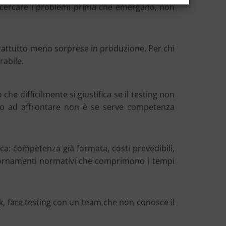
ove cercare i problemi prima che emergano, non
soprattutto meno sorprese in produzione. Per chi
rabile.
e difficilmente si giustifica se il testing non
no ad affrontare non è se serve competenza
ca: competenza già formata, costi prevedibili,
aggiornamenti normativi che comprimono i tempi
ork, fare testing con un team che non conosce il