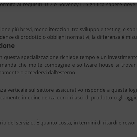
nformità ai requisiti IDD o Solvency II. Significa sapere d
idazione più brevi, meno iterazioni tra sviluppo e testing, e 
cadenze di prodotto o obblighi normativi, la differenza è misu
zione
questa specializzazione richiede tempo e un investimento ch
a domanda che molte compagnie e software house si trova
rnamente o accedervi dall’esterno.
za verticale sul settore assicurativo risponde a questa logi
tipicamente in coincidenza con i rilasci di prodotto o gli 
rio del servizio. È quanto costa, in termini di ritardi e rew