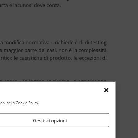
arta e lacunosi dove conta.
modifica normativa – richiede cicli di testing
la maggior parte dei casi, non è la complessità
tici: le casistiche di prodotto, le eccezioni di
n costo – in tempo, in risorse, in reputazione
oni nella Cookie Policy.
 in poche settimane di onboarding: la capacità
Gestisci opzioni
iramo, gestione delle coassicurazioni, calcolo